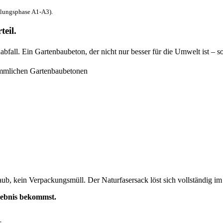
llungsphase A1-A3).
eil.
bfall. Ein Gartenbaubeton, der nicht nur besser für die Umwelt ist – s
ömmlichen Gartenbaubetonen
aub, kein Verpackungsmüll. Der Naturfasersack löst sich vollständig im
gebnis bekommst.
r