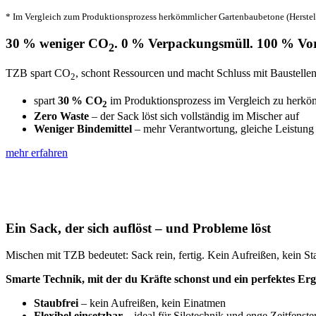
* Im Vergleich zum Produktionsprozess herkömmlicher Gartenbaubetone (Herste
30 % weniger CO
. 0 % Verpackungsmüll. 100 % Vort
2
TZB spart CO
, schont Ressourcen und macht Schluss mit Baustellena
2
spart
30 % CO
im Produktionsprozess im Vergleich zu herk
2
Zero Waste
– der Sack löst sich vollständig im Mischer auf
Weniger Bindemittel
– mehr Verantwortung, gleiche Leistung
mehr erfahren
Ein Sack, der sich auflöst – und Probleme löst
Mischen mit TZB bedeutet: Sack rein, fertig. Kein Aufreißen, kein St
Smarte Technik, mit der du Kräfte schonst und ein perfektes Er
Staubfrei
– kein Aufreißen, kein Einatmen
Flexibel einsetzbar
– ideal für Silotechnik und enge Zeitfenste