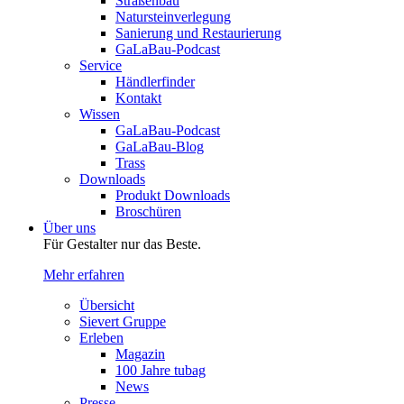
Straßenbau
Natursteinverlegung
Sanierung und Restaurierung
GaLaBau-Podcast
Service
Händlerfinder
Kontakt
Wissen
GaLaBau-Podcast
GaLaBau-Blog
Trass
Downloads
Produkt Downloads
Broschüren
Über uns
Für Gestalter nur das Beste.
Mehr erfahren
Übersicht
Sievert Gruppe
Erleben
Magazin
100 Jahre tubag
News
Presse