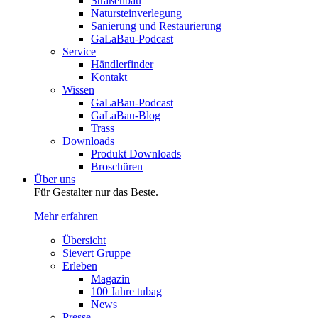
Straßenbau
Natursteinverlegung
Sanierung und Restaurierung
GaLaBau-Podcast
Service
Händlerfinder
Kontakt
Wissen
GaLaBau-Podcast
GaLaBau-Blog
Trass
Downloads
Produkt Downloads
Broschüren
Über uns
Für Gestalter nur das Beste.
Mehr erfahren
Übersicht
Sievert Gruppe
Erleben
Magazin
100 Jahre tubag
News
Presse