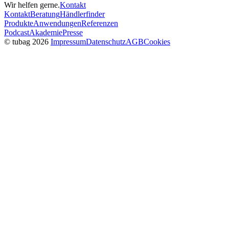
Wir helfen gerne.
Kontakt
Kontakt
Beratung
Händlerfinder
Produkte
Anwendungen
Referenzen
Podcast
Akademie
Presse
© tubag 2026
Impressum
Datenschutz
AGB
Cookies