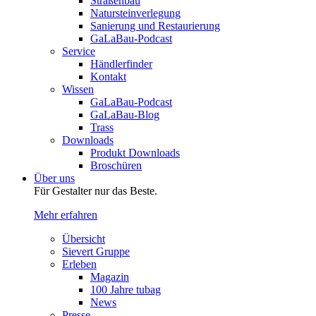
Straßenbau
Natursteinverlegung
Sanierung und Restaurierung
GaLaBau-Podcast
Service
Händlerfinder
Kontakt
Wissen
GaLaBau-Podcast
GaLaBau-Blog
Trass
Downloads
Produkt Downloads
Broschüren
Über uns
Für Gestalter nur das Beste.
Mehr erfahren
Übersicht
Sievert Gruppe
Erleben
Magazin
100 Jahre tubag
News
Presse