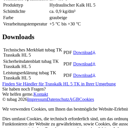
Produkttyp
Hydraulischer Kalk HL 5
Schüttdichte
ca. 0,9 kg/dm³
Farbe
graubeige
Verarbeitungstemperatur
+5 °C bis +30 °C
Downloads
Technisches Merkblatt tubag TK
PDF
Download
Trasskalk HL 5
Sicherheitsdatenblatt tubag TK
PDF
Download
Trasskalk HL 5
Leistungserklärung tubag TK
PDF
Download
Trasskalk HL 5
Finden Sie Händler für Trasskalk HL 5 TK in Ihrer Umgebung
Sie haben noch Fragen?
Wir helfen gerne.
Kontakt
© tubag 2026
Impressum
Datenschutz
AGB
Cookies
Wir verwenden Cookies, um Ihnen das bestmögliche Website-Erlebnis
Dies umfasst Cookies, die technisch erforderlich sind, um das ordnu
Funktionieren der Website zu gewährleisten, sowie Cookies, die aussc