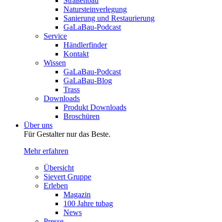
Straßenbau
Natursteinverlegung
Sanierung und Restaurierung
GaLaBau-Podcast
Service
Händlerfinder
Kontakt
Wissen
GaLaBau-Podcast
GaLaBau-Blog
Trass
Downloads
Produkt Downloads
Broschüren
Über uns
Für Gestalter nur das Beste.
Mehr erfahren
Übersicht
Sievert Gruppe
Erleben
Magazin
100 Jahre tubag
News
Presse