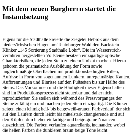
Mit dem neuen Burgherrn startet die
Instandsetzung
Eigens für die Stadthalle kreierte die Ziegelei Hebrok aus dem
niedersächsischen Hagen am Teutoburger Wald den Backstein
Klinker „145 Sortierung Stadthalle Lohr“. Die im Wasserstrich­
verfahren hergestellten Vollsteine besitzen einzigartige optische
Charakteristiken, die jeden Stein zu einem Unikat machen. Hierzu
gehören die prismatische Ausbildung der Form sowie
ungleichmäßige Oberflächen mit produktionsbedingten Rillen,
Aufrisse in Form von sogenannten Lunkern, unregelmäßige Kanten,
Aufbrennungen und Einrisse auf den Fußseiten bis zur Hälfte des
Steins. Das Vorkommen und die Häufigkeit dieser Eigenschaften
sind im Produktionsprozess nicht steuerbar und daher nicht
reproduzierbar. Sie stellen sich während des Pressvorganges der
Steine zufällig ein und machen jeden Stein einzigartig. Die Klinker
zeigen einen lehmig hell- bis beigeweiß-grauen Farbverlauf, der sich
auf den Läufern durch leicht bis mittelstark changierende und auf
den Köpfen durch eher einfarbige und beige-graue Nuancen
auszeichnet. Die Farben verlaufen aquarellartig ineinander, wobei
die hellen Farben die dunkleren braun-beige Töne leicht