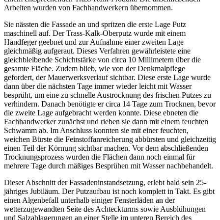
Arbeiten wurden von Fachhandwerkern übernommen.
Sie nässten die Fassade an und spritzen die erste Lage Putz
maschinell auf. Der Trass-Kalk-Oberputz wurde mit einem
Handfeger geebnet und zur Aufnahme einer zweiten Lage
gleichmäßig aufgeraut. Dieses Verfahren gewährleistete eine
gleichbleibende Schichtstärke von circa 10 Millimetern über die
gesamte Fläche. Zudem blieb, wie von der Denkmalpflege
gefordert, der Mauerwerksverlauf sichtbar. Diese erste Lage wurde
dann über die nächsten Tage immer wieder leicht mit Wasser
besprüht, um eine zu schnelle Austrocknung des frischen Putzes zu
verhindern. Danach benötigte er circa 14 Tage zum Trocknen, bevor
die zweite Lage aufgebracht werden konnte. Diese ebneten die
Fachhandwerker zunächst und rieben sie dann mit einem feuchten
Schwamm ab. Im Anschluss konnten sie mit einer feuchten,
weichen Bürste die Feinstoffanreicherung abbürsten und gleichzeitig
einen Teil der Körnung sichtbar machen. Vor dem abschließenden
Trocknungsprozess wurden die Flächen dann noch einmal für
mehrere Tage durch mäßiges Besprühen mit Wasser nachbehandelt.
Dieser Abschnitt der Fassadeninstandsetzung, erlebt bald sein 25-
jähriges Jubiläum. Der Putzaufbau ist noch komplett in Takt. Es gibt
einen Algenbefall unterhalb einiger Fensterläden an der
wetterzugewandten Seite des Achteckturms sowie Ausblühungen
und Salzablagerungen an einer Stelle im unteren Bereich des