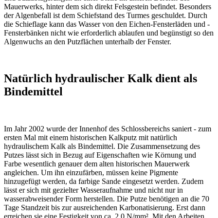
Mauerwerks, hinter dem sich direkt Felsgestein befindet. Besonders
der Algenbefall ist dem Schiefstand des Turmes geschuldet. Durch
die Schieflage kann das Wasser von den Eichen-Fensterläden und -
Fensterbänken nicht wie erforderlich ablaufen und begünstigt so den
Algenwuchs an den Putzflächen unterhalb der Fenster.
Natürlich hydraulischer Kalk dient als
Bindemittel
Im Jahr 2002 wurde der Innenhof des Schlossbereichs saniert - zum
ersten Mal mit einem historischen Kalkputz mit natürlich
hydraulischem Kalk als Bindemittel. Die Zusammensetzung des
Putzes lässt sich in Bezug auf Eigenschaften wie Körnung und
Farbe wesentlich genauer dem alten historischen Mauerwerk
angleichen. Um ihn einzufärben, müssen keine Pigmente
hinzugefügt werden, da farbige Sande eingesetzt werden. Zudem
lässt er sich mit gezielter Wasseraufnahme und nicht nur in
wasserabweisender Form herstellen. Die Putze benötigen an die 70
Tage Standzeit bis zur ausreichenden Karbonatisierung. Erst dann
erreichen sie eine Festigkeit von ca. 2,0 N/mm². Mit den Arbeiten