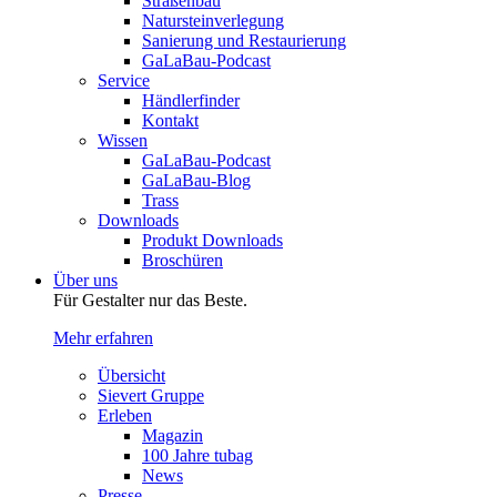
Straßenbau
Natursteinverlegung
Sanierung und Restaurierung
GaLaBau-Podcast
Service
Händlerfinder
Kontakt
Wissen
GaLaBau-Podcast
GaLaBau-Blog
Trass
Downloads
Produkt Downloads
Broschüren
Über uns
Für Gestalter nur das Beste.
Mehr erfahren
Übersicht
Sievert Gruppe
Erleben
Magazin
100 Jahre tubag
News
Presse