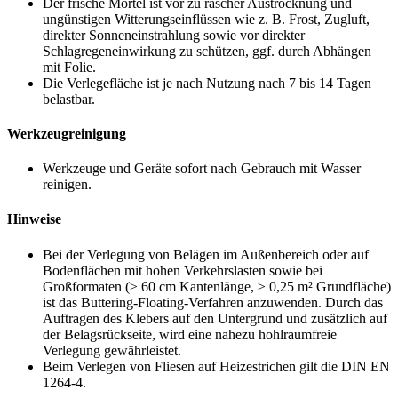
Der frische Mörtel ist vor zu rascher Austrocknung und
ungünstigen Witterungseinflüssen wie z. B. Frost, Zugluft,
direkter Sonneneinstrahlung sowie vor direkter
Schlagregeneinwirkung zu schützen, ggf. durch Abhängen
mit Folie.
Die Verlegefläche ist je nach Nutzung nach 7 bis 14 Tagen
belastbar.
Werkzeugreinigung
Werkzeuge und Geräte sofort nach Gebrauch mit Wasser
reinigen.
Hinweise
Bei der Verlegung von Belägen im Außenbereich oder auf
Bodenflächen mit hohen Verkehrslasten sowie bei
Großformaten (≥ 60 cm Kantenlänge, ≥ 0,25 m² Grundfläche)
ist das Buttering-Floating-Verfahren anzuwenden. Durch das
Auftragen des Klebers auf den Untergrund und zusätzlich auf
der Belagsrückseite, wird eine nahezu hohlraumfreie
Verlegung gewährleistet.
Beim Verlegen von Fliesen auf Heizestrichen gilt die DIN EN
1264-4.