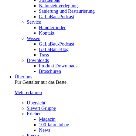
Straßenbau
Natursteinverlegung
Sanierung und Restaurierung
GaLaBau-Podcast
Service
Händlerfinder
Kontakt
Wissen
GaLaBau-Podcast
GaLaBau-Blog
Trass
Downloads
Produkt Downloads
Broschüren
Über uns
Für Gestalter nur das Beste.
Mehr erfahren
Übersicht
Sievert Gruppe
Erleben
Magazin
100 Jahre tubag
News
Presse