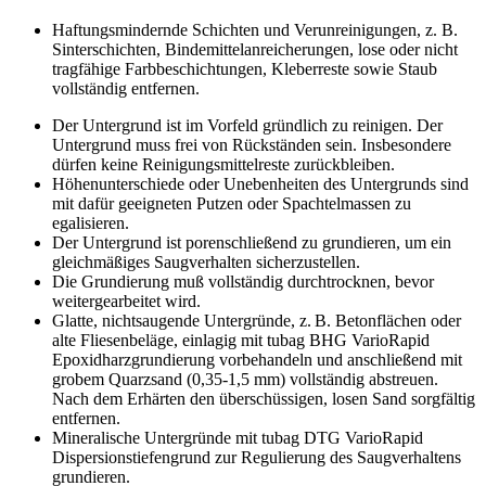
Haftungsmindernde Schichten und Verunreinigungen, z. B.
Sinterschichten, Bindemittelanreicherungen, lose oder nicht
tragfähige Farbbeschichtungen, Kleberreste sowie Staub
vollständig entfernen.
Der Untergrund ist im Vorfeld gründlich zu reinigen. Der
Untergrund muss frei von Rückständen sein. Insbesondere
dürfen keine Reinigungsmittelreste zurückbleiben.
Höhenunterschiede oder Unebenheiten des Untergrunds sind
mit dafür geeigneten Putzen oder Spachtelmassen zu
egalisieren.
Der Untergrund ist porenschließend zu grundieren, um ein
gleichmäßiges Saugverhalten sicherzustellen.
Die Grundierung muß vollständig durchtrocknen, bevor
weitergearbeitet wird.
Glatte, nichtsaugende Untergründe, z. B. Betonflächen oder
alte Fliesenbeläge, einlagig mit tubag BHG VarioRapid
Epoxidharzgrundierung vorbehandeln und anschließend mit
grobem Quarzsand (0,35-1,5 mm) vollständig abstreuen.
Nach dem Erhärten den überschüssigen, losen Sand sorgfältig
entfernen.
Mineralische Untergründe mit tubag DTG VarioRapid
Dispersionstiefengrund zur Regulierung des Saugverhaltens
grundieren.