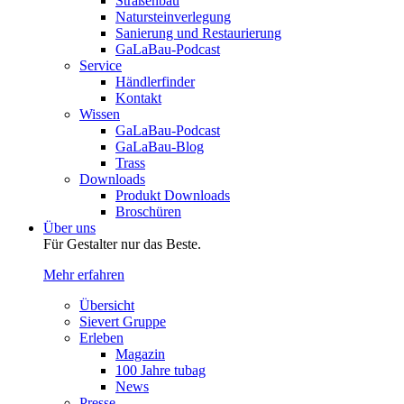
Straßenbau
Natursteinverlegung
Sanierung und Restaurierung
GaLaBau-Podcast
Service
Händlerfinder
Kontakt
Wissen
GaLaBau-Podcast
GaLaBau-Blog
Trass
Downloads
Produkt Downloads
Broschüren
Über uns
Für Gestalter nur das Beste.
Mehr erfahren
Übersicht
Sievert Gruppe
Erleben
Magazin
100 Jahre tubag
News
Presse