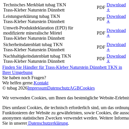
Technisches Merkblatt tubag TKN
Download
PDF
Trass-Kleber Naturstein Dünnbett
Leistungserklärung tubag TKN
Download
PDF
Trass-Kleber Naturstein Dünnbett
Umwelt-Produktdeklaration (EPD) für
Download
modifizierte mineralische Mörtel
PDF
Trass-Kleber Naturstein Dünnbett
Sicherheitsdatenblatt tubag TKN
Download
PDF
Trass-Kleber Naturstein Dünnbett
Nachhaltigkeitsdatenblatt tubag TKN
Download
PDF
Trass-Kleber Naturstein Dünnbett
Finden Sie Händler für Trass-Kleber Naturstein Dünnbett TKN in
Ihrer Umgebung
Sie haben noch Fragen?
Wir helfen gerne.
Kontakt
© tubag 2026
Impressum
Datenschutz
AGB
Cookies
Wir verwenden Cookies, um Ihnen das bestmögliche Website-Erlebnis
Dies umfasst Cookies, die technisch erforderlich sind, um das ordnu
Funktionieren der Website zu gewährleisten, sowie Cookies, die aussc
anonymen statistischen Zwecken verwendet werden. Weitere Informa
Sie in unserer
Datenschutzerklärung
.