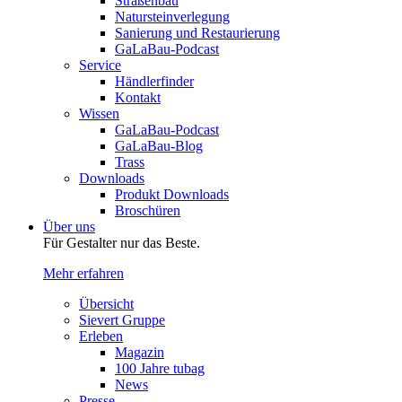
Straßenbau
Natursteinverlegung
Sanierung und Restaurierung
GaLaBau-Podcast
Service
Händlerfinder
Kontakt
Wissen
GaLaBau-Podcast
GaLaBau-Blog
Trass
Downloads
Produkt Downloads
Broschüren
Über uns
Für Gestalter nur das Beste.
Mehr erfahren
Übersicht
Sievert Gruppe
Erleben
Magazin
100 Jahre tubag
News
Presse