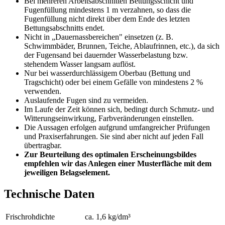
Bei mehreren Arbeitsabschnitten Bettungsschicht und
Fugenfüllung mindestens 1 m verzahnen, so dass die
Fugenfüllung nicht direkt über dem Ende des letzten
Bettungsabschnitts endet.
Nicht in „Dauernassbereichen" einsetzen (z. B.
Schwimmbäder, Brunnen, Teiche, Ablaufrinnen, etc.), da sich
der Fugensand bei dauernder Wasserbelastung bzw.
stehendem Wasser langsam auflöst.
Nur bei wasserdurchlässigem Oberbau (Bettung und
Tragschicht) oder bei einem Gefälle von mindestens 2 %
verwenden.
Auslaufende Fugen sind zu vermeiden.
Im Laufe der Zeit können sich, bedingt durch Schmutz- und
Witterungseinwirkung, Farbveränderungen einstellen.
Die Aussagen erfolgen aufgrund umfangreicher Prüfungen
und Praxiserfahrungen. Sie sind aber nicht auf jeden Fall
übertragbar.
Zur Beurteilung des optimalen Erscheinungsbildes
empfehlen wir das Anlegen einer Musterfläche mit dem
jeweiligen Belagselement.
Technische Daten
Frischrohdichte
ca. 1,6 kg/dm³