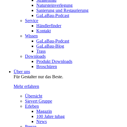
Straßenbau
Natursteinverlegung
Sanierung und Restaurierung
GaLaBau-Podcast
Service
Händlerfinder
Kontakt
Wissen
GaLaBau-Podcast
GaLaBau-Blog
Trass
Downloads
Produkt Downloads
Broschüren
Über uns
Für Gestalter nur das Beste.
Mehr erfahren
Übersicht
Sievert Gruppe
Erleben
Magazin
100 Jahre tubag
News
Presse