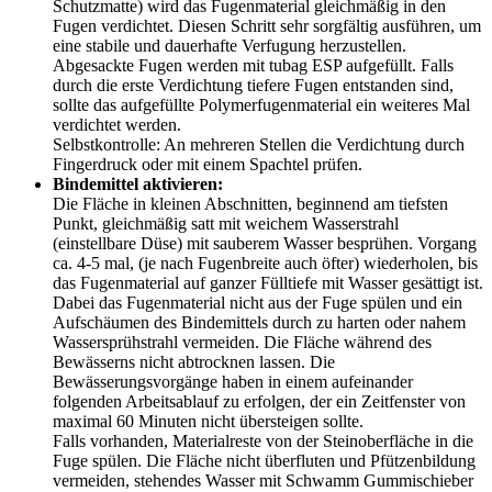
Schutzmatte) wird das Fugenmaterial gleichmäßig in den
Fugen verdichtet. Diesen Schritt sehr sorgfältig ausführen, um
eine stabile und dauerhafte Verfugung herzustellen.
Abgesackte Fugen werden mit tubag ESP aufgefüllt. Falls
durch die erste Verdichtung tiefere Fugen entstanden sind,
sollte das aufgefüllte Polymerfugenmaterial ein weiteres Mal
verdichtet werden.
Selbstkontrolle: An mehreren Stellen die Verdichtung durch
Fingerdruck oder mit einem Spachtel prüfen.
Bindemittel aktivieren:
Die Fläche in kleinen Abschnitten, beginnend am tiefsten
Punkt, gleichmäßig satt mit weichem Wasserstrahl
(einstellbare Düse) mit sauberem Wasser besprühen. Vorgang
ca. 4-5 mal, (je nach Fugenbreite auch öfter) wiederholen, bis
das Fugenmaterial auf ganzer Fülltiefe mit Wasser gesättigt ist.
Dabei das Fugenmaterial nicht aus der Fuge spülen und ein
Aufschäumen des Bindemittels durch zu harten oder nahem
Wassersprühstrahl vermeiden. Die Fläche während des
Bewässerns nicht abtrocknen lassen. Die
Bewässerungsvorgänge haben in einem aufeinander
folgenden Arbeitsablauf zu erfolgen, der ein Zeitfenster von
maximal 60 Minuten nicht übersteigen sollte.
Falls vorhanden, Materialreste von der Steinoberfläche in die
Fuge spülen. Die Fläche nicht überfluten und Pfützenbildung
vermeiden, stehendes Wasser mit Schwamm Gummischieber