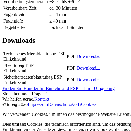
Verarbeitungstemperatur
+8 °C bis +30 °C
Verarbeitbare Zeit
ca. 30 Minuten
Fugenbreite
2 - 4 mm
Fugentiefe
≥ 40 mm
Begehbarkeit
nach ca. 3 Stunden
Downloads
Technisches Merkblatt tubag ESP
PDF
Download
Einkehrsand
Flyer tubag ESP
PDF
Download
Einkehrsand
Sicherheitsdatenblatt tubag ESP
PDF
Download
Einkehrsand
Finden Sie Händler für Einkehrsand ESP in Ihrer Umgebung
Sie haben noch Fragen?
Wir helfen gerne.
Kontakt
© tubag 2026
Impressum
Datenschutz
AGB
Cookies
Wir verwenden Cookies, um Ihnen das bestmögliche Website-Erlebnis
Dies umfasst Cookies, die technisch erforderlich sind, um das ordnu
Funktionieren der Website zu gewährleisten, sowie Cookies, die aussc