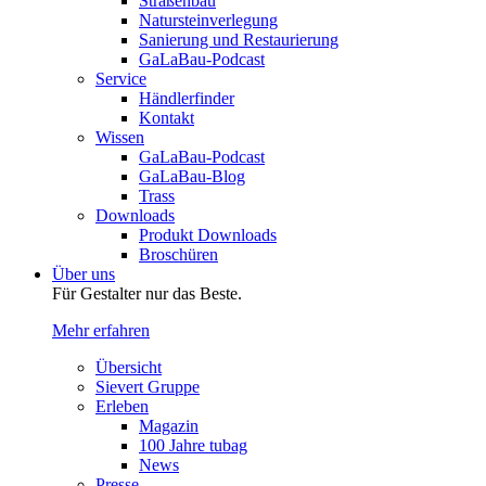
Straßenbau
Natursteinverlegung
Sanierung und Restaurierung
GaLaBau-Podcast
Service
Händlerfinder
Kontakt
Wissen
GaLaBau-Podcast
GaLaBau-Blog
Trass
Downloads
Produkt Downloads
Broschüren
Über uns
Für Gestalter nur das Beste.
Mehr erfahren
Übersicht
Sievert Gruppe
Erleben
Magazin
100 Jahre tubag
News
Presse