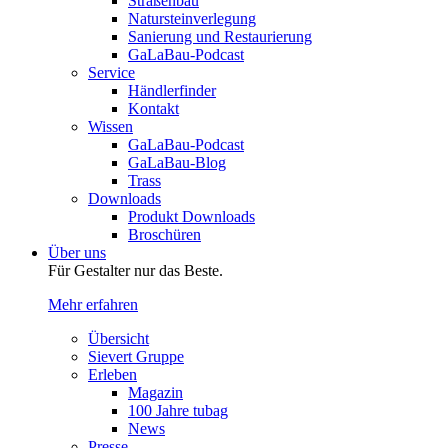
Straßenbau
Natursteinverlegung
Sanierung und Restaurierung
GaLaBau-Podcast
Service
Händlerfinder
Kontakt
Wissen
GaLaBau-Podcast
GaLaBau-Blog
Trass
Downloads
Produkt Downloads
Broschüren
Über uns
Für Gestalter nur das Beste.
Mehr erfahren
Übersicht
Sievert Gruppe
Erleben
Magazin
100 Jahre tubag
News
Presse