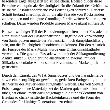
besondere Lage ausgesetzt ist, zu speichern. Ebenso bilden diese
Produkte eine optimale Beständigkeit für die Zukunft des Gebäudes,
da sie die Fassadenoberfläche vor Feuchtigkeit schützen. Der erste
Schritt bestand allerdings darin, die alte Fassade von Rückständen
zu beseitigen und eine gute Grundlage für die weitere Sanierung zu
schaffen. Dafür wurden Produkte unserer Marke akurit eingesetzt.
Ein sehr wichtiger Teil der Renovierungsarbeiten an der Fassade der
alten Mühle war der Fassadenanstrich. Aufgrund der Verwendung
von Sanierputzen musste der Farbanstrich hoch dampfdurchlässig
sein, um die Feuchtigkeit absorbieren zu können. Für den Anstrich
der Fassade der Maria-Mühle wurde eine Diffusionssilikatfarbe
verwendet. Die gesamte Fassade wurde mit der Silikatgrundierung
Antika silikat G grundiert und anschließend zweimal mit der
Silikatfassadenfarbe Antika siliktat F von unserer Marke quick-mix
gestrichen.
Durch den Einsatz des WTA-Sanierputzes und der Fassadenfarbe
sowie einer sorgfältig ausgewählten, gedeckten Farbgebung konnte
der Verfall des Mauerwerks aufgehalten werden. Das von Sievert
Polska angebotene Materialpaket der Marken quick-mix, akurit und
tubag hat einmal mehr dazu beigetragen, die für das Zentrum von
Breslau so charakteristische Backsteinfassade und die Form des
Gebäudes für künftige Generationen zu erhalten.